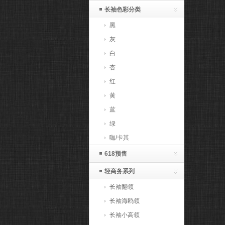
长袖色彩分类
黑
灰
白
杏
红
黄
蓝
绿
咖/卡其
618预售
轻商务系列
长袖翻领
长袖海鸥领
长袖小高领