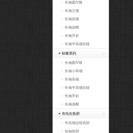
长袖圆/V领
长袖立领
长袖高领
长袖连帽
长袖开衫
长袖半高领拉链
轻奢系列
长袖圆/V领
长袖小高领
长袖高领
长袖半高领拉链
长袖开衫
长袖连帽
布先生热胆
半高领拉链热胆
短袖热胆