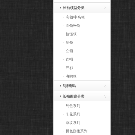
长袖领型分类
高领/半高领
圆领/V领
拉链领
翻领
立领
连帽
开衫
海鸥领
5折断码
长袖图案分类
纯色系列
印花系列
条纹系列
拼色拼接系列