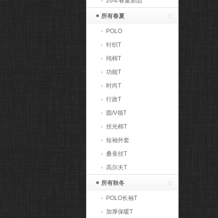
26年春夏新品
所有春夏
POLO
针织T
纯棉T
功能T
时尚T
行政T
圆/V领T
丝光棉T
短袖外套
桑蚕丝T
高尔夫T
所有秋冬
POLO长袖T
加厚保暖T