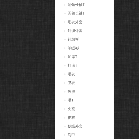
翻领长袖T
圆领长袖T
毛衣外套
针织外套
针织衫
羊绒衫
加厚T
打底T
毛衣
卫衣
热胆
毛T
夹克
皮衣
鹅绒外套
马甲