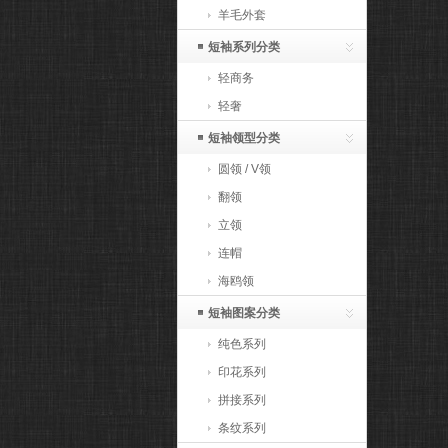
羊毛外套
短袖系列分类
轻商务
轻奢
短袖领型分类
圆领 / V领
翻领
立领
连帽
海鸥领
短袖图案分类
纯色系列
印花系列
拼接系列
条纹系列