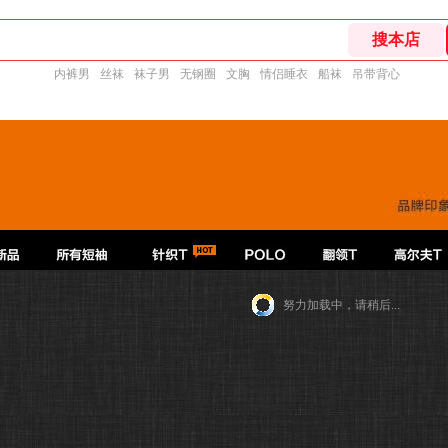
内裤男
丝袜
袜子男
无钢圈
文胸
情侣睡衣
船袜
吊带背心
努力加载中，请稍后...