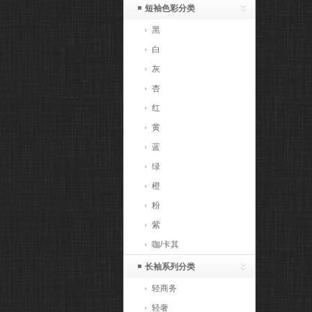
短袖色彩分类
黑
白
灰
杏
红
黄
蓝
绿
橙
粉
紫
咖/卡其
长袖系列分类
轻商务
轻奢