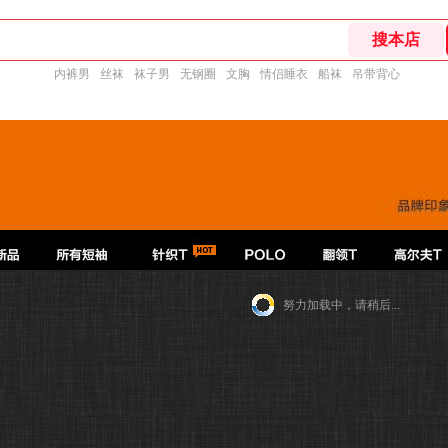
内裤男
丝袜
袜子男
无钢圈
文胸
情侣睡衣
船袜
吊带背心
努力加载中，请稍后...