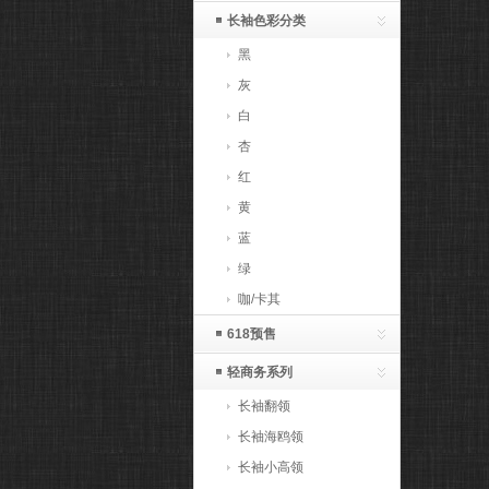
长袖色彩分类
黑
灰
白
杏
红
黄
蓝
绿
咖/卡其
618预售
轻商务系列
长袖翻领
长袖海鸥领
长袖小高领