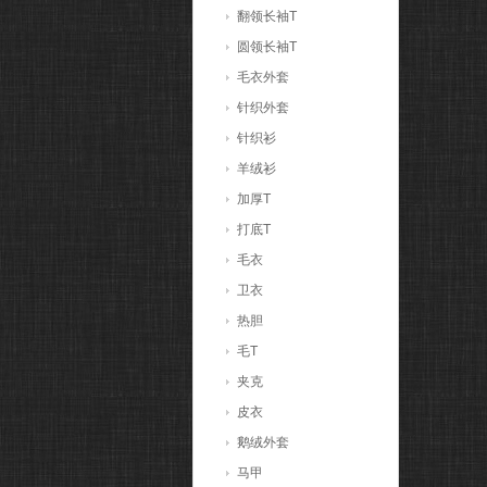
翻领长袖T
圆领长袖T
毛衣外套
针织外套
针织衫
羊绒衫
加厚T
打底T
毛衣
卫衣
热胆
毛T
夹克
皮衣
鹅绒外套
马甲