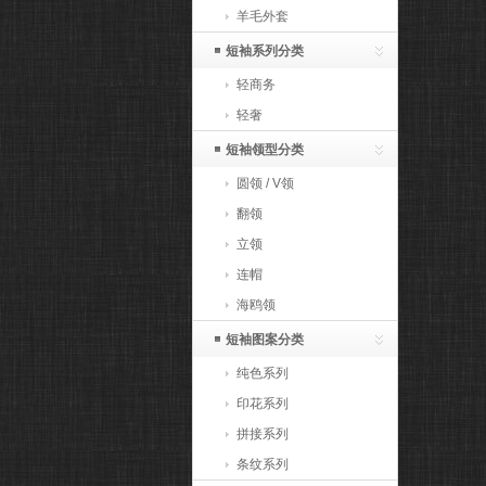
羊毛外套
短袖系列分类
轻商务
轻奢
短袖领型分类
圆领 / V领
翻领
立领
连帽
海鸥领
短袖图案分类
纯色系列
印花系列
拼接系列
条纹系列