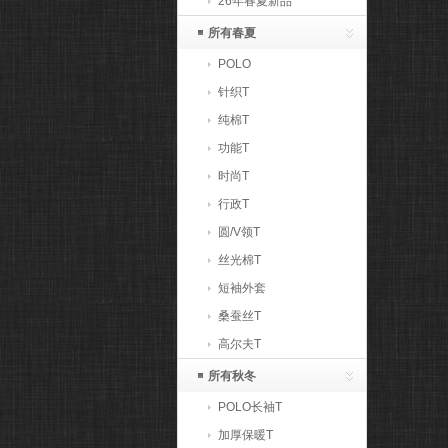
26年春夏新品
所有春夏
POLO
针织T
纯棉T
功能T
时尚T
行政T
圆/V领T
丝光棉T
短袖外套
桑蚕丝T
高尔夫T
所有秋冬
POLO长袖T
加厚保暖T