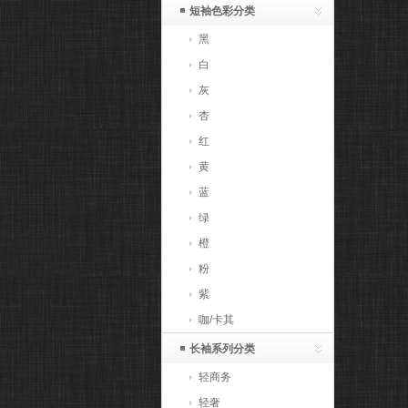
短袖色彩分类
黑
白
灰
杏
红
黄
蓝
绿
橙
粉
紫
咖/卡其
长袖系列分类
轻商务
轻奢