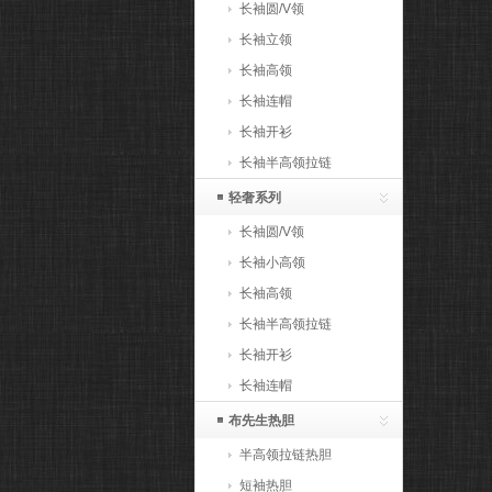
长袖圆/V领
长袖立领
长袖高领
长袖连帽
长袖开衫
长袖半高领拉链
轻奢系列
长袖圆/V领
长袖小高领
长袖高领
长袖半高领拉链
长袖开衫
长袖连帽
布先生热胆
半高领拉链热胆
短袖热胆