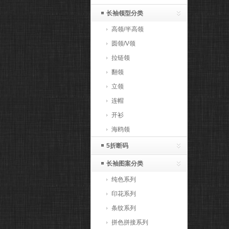
长袖领型分类
高领/半高领
圆领/V领
拉链领
翻领
立领
连帽
开衫
海鸥领
5折断码
长袖图案分类
纯色系列
印花系列
条纹系列
拼色拼接系列